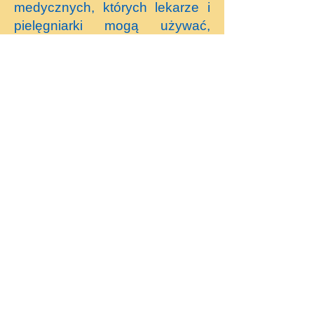
medycznych, których lekarze i
pielęgniarki mogą używać,
omawiając zdrowie Twojego
dziecka. Ta lista ma na celu
wyjaśnienie najczęstszych.
Oddziały
neonatologiczne w East
Midlands