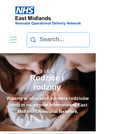
SIEĆ
Rodzice i
rodziny
Witamy w obszarze zdrowia rodziców
i rodzin na stronie internetowej East
Midlands Neonatal Network.