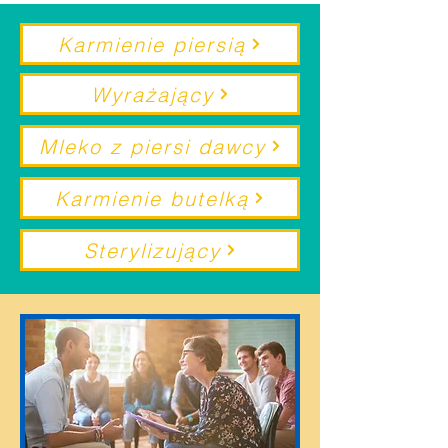
Karmienie piersią
Wyrażający
Mleko z piersi dawcy
Karmienie butelką
Sterylizujący