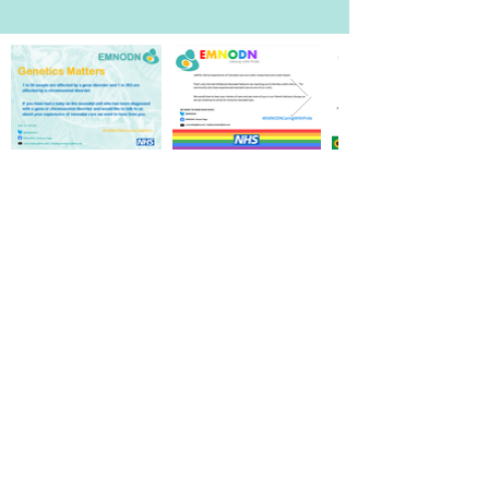
Skontaktuj
się z nami
E-mail:
ngh-
tr.emnodn@nhs.net