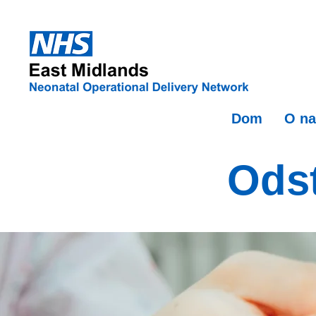
Dom
O na
Ods