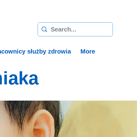
acownicy służby zdrowia
More
iaka