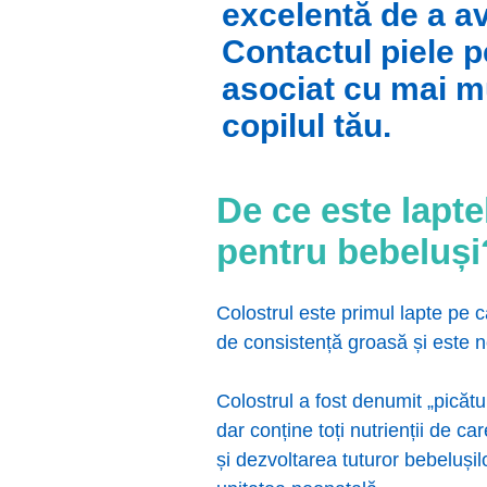
excelentă de a av
Contactul piele p
asociat cu mai mu
copilul tău.
De ce este lapt
pentru bebeluși
Colostrul este primul lapte pe 
de consistență groasă și este no
Colostrul a fost denumit „picătu
dar conține toți nutrienții de c
și dezvoltarea tuturor bebeluși