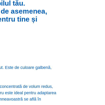
lul tău.
t, de asemenea,
ntru tine și
ut. Este de culoare galbenă,
te concentrată de volum redus,
ucru este ideal pentru adaptarea
umneavoastră se află în