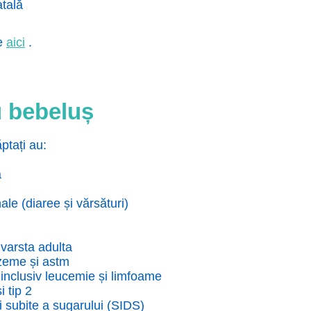
atală
te
aici
.
u bebeluș
ptați au:
ă
nale (diaree și vărsături)
 varsta adulta
czeme și astm
 inclusiv leucemie și limfoame
i tip 2
i subite a sugarului (SIDS)