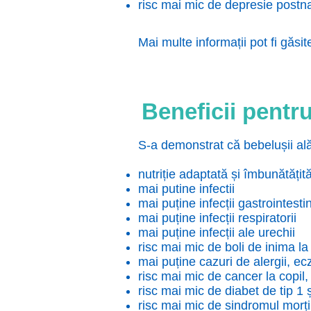
risc mai mic de depresie postn
Mai multe informații pot fi găsi
Beneficii pentr
S-a demonstrat că bebelușii ală
nutriție adaptată și îmbunătățit
mai putine infectii
mai puține infecții gastrointesti
mai puține infecții respiratorii
mai puține infecții ale urechii
risc mai mic de boli de inima la
mai puține cazuri de alergii, e
risc mai mic de cancer la copil,
risc mai mic de diabet de tip 1 ș
risc mai mic de sindromul morți