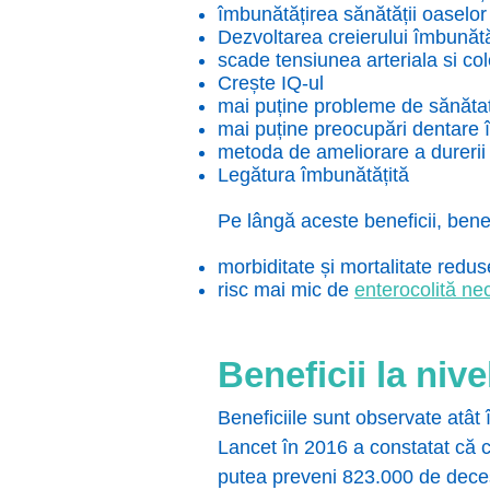
îmbunătățirea sănătății oaselor
Dezvoltarea creierului îmbunătă
scade tensiunea arteriala si col
Crește IQ-ul
mai puține probleme de sănătate
mai puține preocupări dentare î
metoda de ameliorare a durerii
Legătura îmbunătățită
Pe lângă aceste beneficii, benef
morbiditate și mortalitate redus
risc mai mic de
enterocolită n
Beneficii la niv
Beneficiile sunt observate atât î
Lancet în 2016 a constatat că c
putea preveni 823.000 de deces