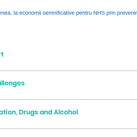
enea, la economii semnificative pentru NHS prin prevenirea
rt
ng Burping your baby
llenges
illk Supply Reflux Thrush Tongue-tie Constipation
tion, Drugs and Alcohol
aception Alcohol Illegal Drugs