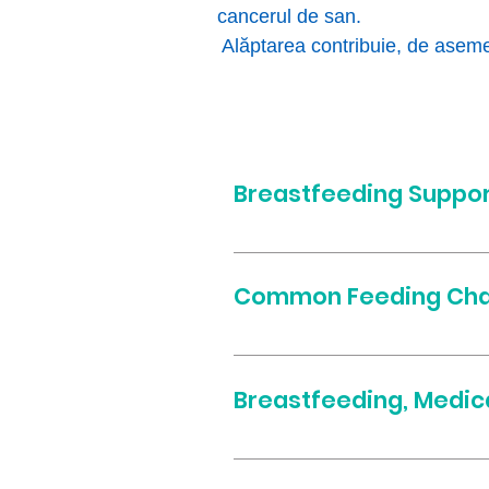
cancerul de san.
​ Alăptarea contribuie, de asem
Breastfeeding Suppo
How to breastfeed Positioni
Common Feeding Cha
Sore Nipples Mastitis Colic M
Breastfeeding, Medica
Prescribed Medications Contr