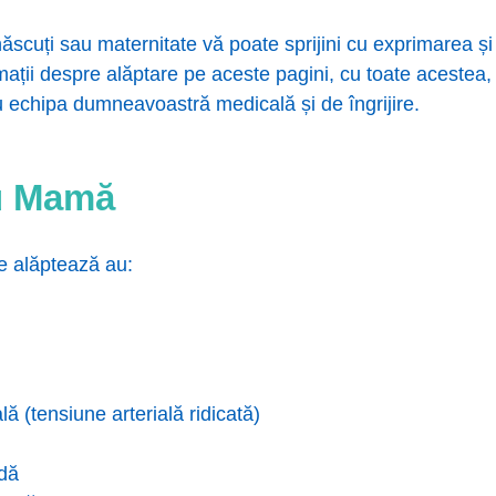
cuți sau maternitate vă poate sprijini cu exprimarea și c
mații despre alăptare pe aceste pagini, cu toate acestea
cu echipa dumneavoastră medicală și de îngrijire.
ru Mamă
 alăptează au:
lă (tensiune arterială ridicată)
idă