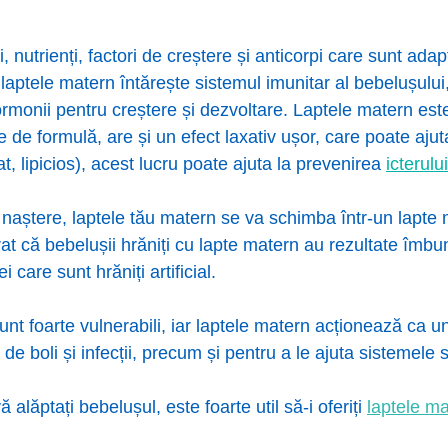
nutrienți, factori de creștere și anticorpi care sunt adap
ptele matern întărește sistemul imunitar al bebelușului
i hormonii pentru creștere și dezvoltare. Laptele matern est
de formulă, are și un efect laxativ ușor, care poate ajuta
, lipicios), acest lucru poate ajuta la prevenirea
icterului
a naștere, laptele tău matern se va schimba într-un lapte
 că bebelușii hrăniți cu lapte matern au rezultate îmbun
care sunt hrăniți artificial.
unt foarte vulnerabili, iar laptele matern acționează ca u
e boli și infecții, precum și pentru a le ajuta sistemele 
ă alăptați bebelușul, este foarte util să-i oferiți
laptele m