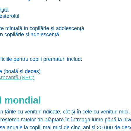
țită
esterolul
 mintală în copilărie și adolescență
n copilărie și adolescență
iciile pentru copiii prematuri includ:
e (boală și deces)
ecrozantă (NEC)
el mondial
n țările cu venituri ridicate, cât și în cele cu venituri mici
reșterea ratelor de alăptare în întreaga lume până la niv
e anuale la copiii mai mici de cinci ani și 20.000 de de