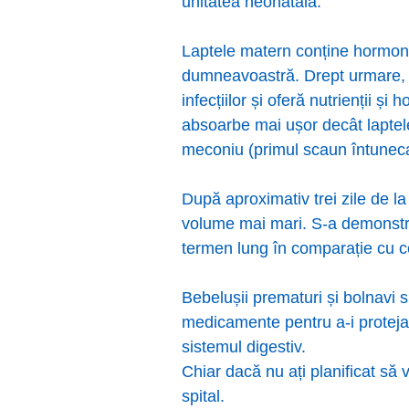
unitatea neonatală.
Laptele matern conține hormoni, 
dumneavoastră. Drept urmare, la
infecțiilor și oferă nutrienții ș
absoarbe mai ușor decât laptele 
meconiu (primul scaun întunecat
După aproximativ trei zile de l
volume mai mari. S-a demonstrat
termen lung în comparație cu cei 
Bebelușii prematuri și bolnavi s
medicamente pentru a-i proteja d
sistemul digestiv.
Chiar dacă nu ați planificat să v
spital.