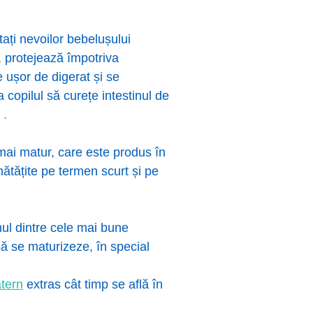
tați nevoilor bebelușului
, protejează împotriva
e ușor de digerat și se
 copilul să curețe intestinul de
.
 mai matur, care este produs în
ătățite pe termen scurt și pe
nul dintre cele mai bune
să se maturizeze, în special
atern
extras cât timp se află în