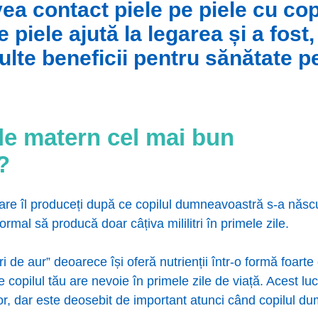
ea contact piele pe piele cu copi
e piele ajută la legarea și a fos
lte beneficii pentru sănătate pe
ele matern cel mai bun
?
care îl produceți după ce copilul dumneavoastră s-a născ
rmal să producă doar câțiva mililitri în primele zile.
ri de aur” deoarece își oferă nutrienții într-o formă foar
are copilul tău are nevoie în primele zile de viață. Acest l
lor, dar este deosebit de important atunci când copilul d