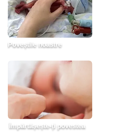
Poveștile noastre
Împărtășește-ți povestea