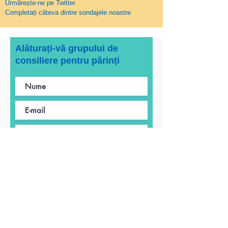
Urmărește-ne pe
Twitter
Completați câteva dintre sondajele noastre
Alăturați-vă grupului de
consiliere pentru părinți
Înregistrează-te acum