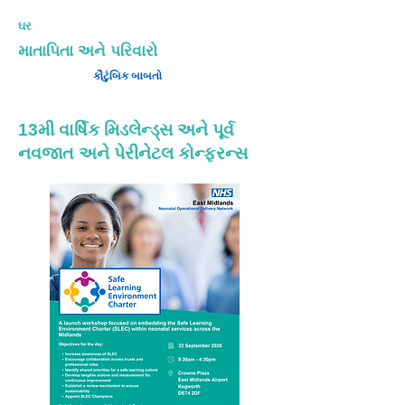
ઘર
માતાપિતા અને પરિવારો
કૌટુંબિક બાબતો
13મી વાર્ષિક મિડલેન્ડ્સ અને પૂર્વ
નવજાત અને પેરીનેટલ કોન્ફરન્સ