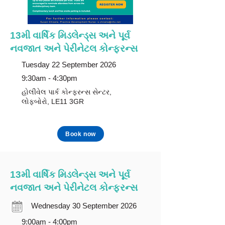
13મી વાર્ષિક મિડલેન્ડ્સ અને પૂર્વ
નવજાત અને પેરીનેટલ કોન્ફરન્સ
Tuesday 22 September 2026
9:30am - 4:30pm
હોલીવેલ પાર્ક કોન્ફરન્સ સેન્ટર,
લોફબોરો, LE11 3GR
Book now
13મી વાર્ષિક મિડલેન્ડ્સ અને પૂર્વ
નવજાત અને પેરીનેટલ કોન્ફરન્સ
Wednesday 30 September 2026
9:00am - 4:00pm