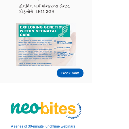
હોલીવેલ પાર્ક કોન્ફરન્સ સેન્ટર,
લોફબોરો, LE11 3GR
Book now
A series of 30-minute lunchtime webinars