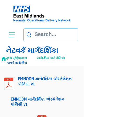
નેટવર્ક માર્ગદર્શિકા
હેલ્થ પ્રોફેશનલ્સ
માર્ગદર્શિકા અને નીતિઓ
નેટવર્ક માર્ગદર્શિકા
EMNODN માર્ગદર્શિકા એસ્કેલેશન
પોલિસી v1
EMNODN માર્ગદર્શિકા એસ્કેલેશન
પોલિસી v1