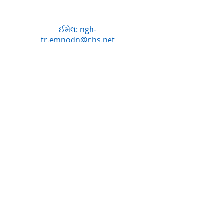
ઈમેલ:
ngh-
tr.emnodn@nhs.net
કૌટુંબિક બાબતોના ન્યૂઝલેટર પર સબ્સ્ક્રાઇબ કરો
Reason for subscribing
(family/staff/general interest etc)
જોડાઓ