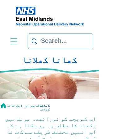
کھانا کھلانا
کھانا
والدین اور اہل خانہ
کھلانا
آپ کے بچے کو نوزائیدہ یونٹ میں
رکھنے کا مطلب یہ ہو سکتا ہے کہ
آپ انہیں مختلف طریقے سے کھانا
کھلا رہے ہیں جس طرح آپ نے منصوبہ