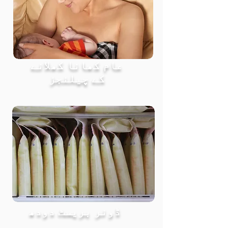
عام کھانا کھلانے
کے چیلنجز
ڈونر بریسٹ دودھ