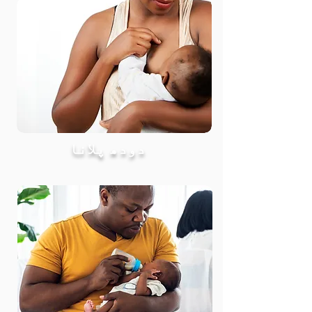
دودھ پلانا