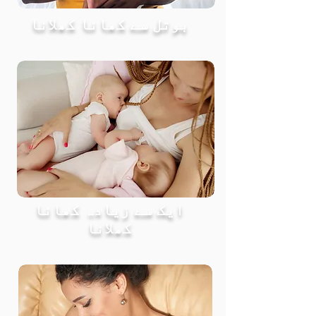
بوتل سے کھانا کھلانا
ایک سے زیادہ کھانا
کھلانا