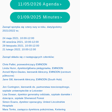
11/05/2026 Agenda
01/09/2025 Minutes
Zarząd spotyka się cztery razy w roku, daty/godziny
2021/2022 to;
24 maja 2021, 10:00-12:00
06 września 2021, 10:00-12:00
29 listopada 2021, 10:00-12:00
21 lutego 2022, 10:00-12:00
Zarząd składa się z następujących członków;
Chris Pallot, przewodniczący EMNODN
Linda Hunn, dyrektor/główna pielęgniarka, EMNODN
Anneli Wynn-Davies, kierownik kliniczny, EMNODN (centrum
północne)
Jane Gill, kierownik kliniczny, EMNODN (South Hub)
Jon Currington, kierownik ds. partnerstwa trzeciorzędnego,
szpitale uniwersyteckie w Leicester
Lisa Gowan, dyrektor generalny oddziału, szpitale damskie i
dziecięce, szpitale Sherwood Forest
Simon Evans, dyrektor operacyjny, United Lincolnshire
Hospitals
Mara Tonks, zastępca dyrektora położnictwa, Kettering