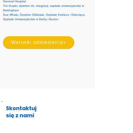
General Hospital
Tim Guyler, dyrektor ds. integracji, szpitale uniwersyteckie w
Nottingham
Sue Whale, Dyrektor Oddziału, Szpitale Kobiece i Dziecięce,
Szpitale Uniwersyteckie w Derby i Burton
Warunki odniesienia
Skontaktuj
się z nami