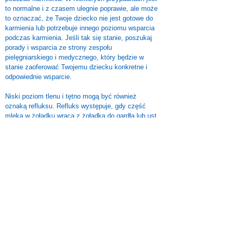
to normalne i z czasem ulegnie poprawie, ale może
to oznaczać, że Twoje dziecko nie jest gotowe do
karmienia lub potrzebuje innego poziomu wsparcia
podczas karmienia. Jeśli tak się stanie, poszukaj
porady i wsparcia ze strony zespołu
pielęgniarskiego i medycznego, który będzie w
stanie zaoferować Twojemu dziecku konkretne i
odpowiednie wsparcie.
Niski poziom tlenu i tętno mogą być również
oznaką refluksu. Refluks występuje, gdy część
mleka w żołądku wraca z żołądka do gardła lub ust.
Jest to powszechne u wszystkich dzieci, ale
częściej występuje u dzieci urodzonych
przedwcześnie lub chorych po urodzeniu. Łagodny
refluks często ustępuje samoistnie z czasem, a
Twój zespół medyczny będzie w stanie wdrożyć
praktyki, które pomogą Twojemu dziecku, jeśli
cierpi na refluks. Więcej informacji na temat
refluksu można znaleźć
tutaj
od Bliss.