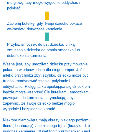
mu głowę, aby mogło wygodnie oddychać i
połykać.
Zaoferuj butelkę, gdy Twoje dziecko pokaże
wskazówki dotyczące karmienia.
Przyłóż smoczek do ust dziecka, unikaj
zmuszania dziecka do brania smoczka lub
dokończenia karmienia.
Ważne jest, aby umożliwić dziecku przyjmowanie
pokarmu w odpowiednim dla niego tempie. Jeśli
mleko przychodzi zbyt szybko, dziecku może być
trudno koordynować ssanie, połykanie i
oddychanie. Pielęgniarka opiekująca się dzieckiem
będzie mogła wesprzeć Cię butelkami, smoczkami,
pozycjami do karmienia i stymulacją, aby
zapewnić, że Twoje dziecko będzie mogło
wygodnie i bezpiecznie karmić.
Niektóre niemowlęta mają okresy niskiego poziomu
tlenu (desaturacji) i/lub niskiego tętna (bradykardia)
podczas karmienia. W niektórych przypadkach jest