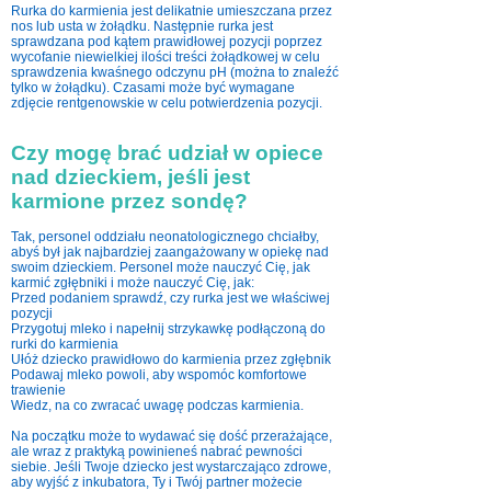
Rurka do karmienia jest delikatnie umieszczana przez
nos lub usta w żołądku. Następnie rurka jest
sprawdzana pod kątem prawidłowej pozycji poprzez
wycofanie niewielkiej ilości treści żołądkowej w celu
sprawdzenia kwaśnego odczynu pH (można to znaleźć
tylko w żołądku). Czasami może być wymagane
zdjęcie rentgenowskie w celu potwierdzenia pozycji.
Czy mogę brać udział w opiece
nad dzieckiem, jeśli jest
karmione przez sondę?
Tak, personel oddziału neonatologicznego chciałby,
abyś był jak najbardziej zaangażowany w opiekę nad
swoim dzieckiem. Personel może nauczyć Cię, jak
karmić zgłębniki i może nauczyć Cię, jak:
Przed podaniem sprawdź, czy rurka jest we właściwej
pozycji
Przygotuj mleko i napełnij strzykawkę podłączoną do
rurki do karmienia
Ułóż dziecko prawidłowo do karmienia przez zgłębnik
Podawaj mleko powoli, aby wspomóc komfortowe
trawienie
Wiedz, na co zwracać uwagę podczas karmienia.
Na początku może to wydawać się dość przerażające,
ale wraz z praktyką powinieneś nabrać pewności
siebie. Jeśli Twoje dziecko jest wystarczająco zdrowe,
aby wyjść z inkubatora, Ty i Twój partner możecie