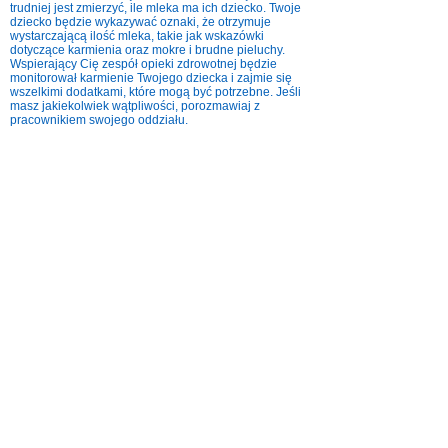
trudniej jest zmierzyć, ile mleka ma ich dziecko. Twoje
dziecko będzie wykazywać oznaki, że otrzymuje
wystarczającą ilość mleka, takie jak wskazówki
dotyczące karmienia oraz mokre i brudne pieluchy.
Wspierający Cię zespół opieki zdrowotnej będzie
monitorował karmienie Twojego dziecka i zajmie się
wszelkimi dodatkami, które mogą być potrzebne. Jeśli
masz jakiekolwiek wątpliwości, porozmawiaj z
pracownikiem swojego oddziału.
Co się stanie, jeśli moje dziecko
będzie musiało wrócić do domu
z oddziału noworodkowego z
rurką do karmienia?
Jeśli Twoje dziecko wraca do domu ze zgłębnikiem,
członek personelu oddziału pokaże Ci, jak
samodzielnie karmić i dbać o zgłębnik. Może to być Ty
lub Twoja pielęgniarka środowiskowa, która wymieni
rurkę po powrocie do domu. Będzie to zależeć od
potrzeb Twojego dziecka, Twoich preferencji i
wsparcia, jakie zapewnia oddział.
Wsparcie będzie zawsze dostępne, jeśli nie czujesz się
komfortowo z samodzielną wymianą dętki. Jeśli masz
jakieś pytania lub wątpliwości, porozmawiaj z