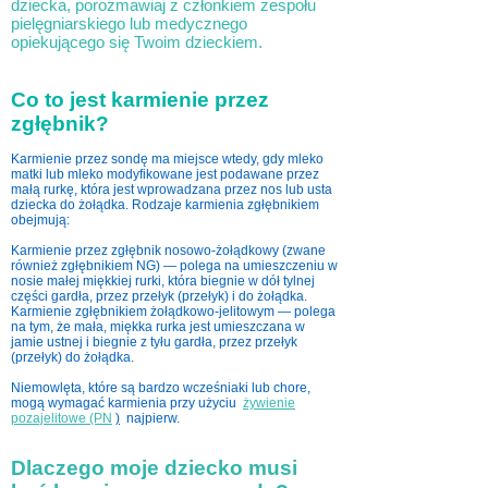
dziecka, porozmawiaj z członkiem zespołu
pielęgniarskiego lub medycznego
opiekującego się Twoim dzieckiem.
Co to jest karmienie przez
zgłębnik?
Karmienie przez sondę ma miejsce wtedy, gdy mleko
matki lub mleko modyfikowane jest podawane przez
małą rurkę, która jest wprowadzana przez nos lub usta
dziecka do żołądka. Rodzaje karmienia zgłębnikiem
obejmują:
Karmienie przez zgłębnik nosowo-żołądkowy (zwane
również zgłębnikiem NG) — polega na umieszczeniu w
nosie małej miękkiej rurki, która biegnie w dół tylnej
części gardła, przez przełyk (przełyk) i do żołądka.
Karmienie zgłębnikiem żołądkowo-jelitowym — polega
na tym, że mała, miękka rurka jest umieszczana w
jamie ustnej i biegnie z tyłu gardła, przez przełyk
(przełyk) do żołądka.
Niemowlęta, które są bardzo wcześniaki lub chore,
mogą wymagać karmienia przy użyciu
żywienie
pozajelitowe (PN
)
najpierw.
Dlaczego moje dziecko musi