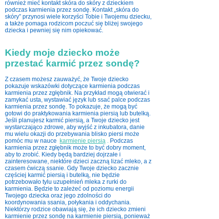
również mieć kontakt skóra do skóry z dzieckiem
podczas karmienia przez sondę. Kontakt „skóra do
skóry” przynosi wiele korzyści Tobie i Twojemu dziecku,
a także pomaga rodzicom poczuć się bliżej swojego
dziecka i pewniej się nim opiekować.
Kiedy moje dziecko może
przestać karmić przez sondę?
Z czasem możesz zauważyć, że Twoje dziecko
pokazuje wskazówki dotyczące karmienia podczas
karmienia przez zgłębnik. Na przykład mogą otwierać i
zamykać usta, wystawiać język lub ssać palce podczas
karmienia przez sondę. To pokazuje, że mogą być
gotowi do praktykowania karmienia piersią lub butelką.
Jeśli planujesz karmić piersią, a Twoje dziecko jest
wystarczająco zdrowe, aby wyjść z inkubatora, danie
mu wielu okazji do przebywania blisko piersi może
pomóc mu w nauce
karmienie piersią
.
Podczas
karmienia przez zgłębnik może to być dobry moment,
aby to zrobić. Kiedy będą bardziej dojrzałe i
zainteresowane, niektóre dzieci zaczną lizać mleko, a z
czasem ćwiczą ssanie. Gdy Twoje dziecko zacznie
częściej karmić piersią i butelką, nie będzie
potrzebowało tylu uzupełnień mleka z rurki do
karmienia. Będzie to zależeć od poziomu energii
Twojego dziecka oraz jego zdolności do
koordynowania ssania, połykania i oddychania.
Niektórzy rodzice obawiają się, że ich dziecko zmieni
karmienie przez sondę na karmienie piersią, ponieważ