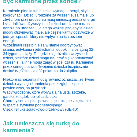
być karmione przez sondę?
Karmienie piersią lub butelką wymaga energii, siły i
koordynacji. Dzieci urodzone za wcześnie, za małe lub
zbyt chore przy urodzeniu mają mniejszą podaż energii
i składników odżywczych niż dzieci urodzone o czasie i
dobrze po urodzeniu, dlatego ważne jest, aby te dzieci
mogły otrzymywać małe, ale częste karmy odżywcze w
jednym sposób, który nie wpływa na ich poziom
energii.
Wcześniaki często nie są w stanie koordynować
ssania, połykania i oddychania, dopóki nie osiągną 32-
34 tygodnia ciąży. To będzie się różnić u wszystkich
dzieci, niektóre dzieci mogą nauczyć się koordynować
wcześniej, a inne mogą zająć więcej czasu. Karmienie
przez sondę pozwoli Twojemu dziecku bezpiecznie
dostać część lub całość pokarmu do żołądka.
Niektóre schorzenia mogą również oznaczać, że Twoje
dziecko wymaga karmienia przez zgłębnik przez
pewien czas, na przykład:
Wady wrodzone, które wpływają na usta, szczękę,
gardło, żołądek lub jelita dziecka
​
Choroby serca i płuc powodujące skrajne zmęczenie
Wsparcie żywienia pooperacyjnego
Ciężki refluks żołądkowo-przełykowy (GERD)
Jak umieszcza się rurkę do
karmienia?